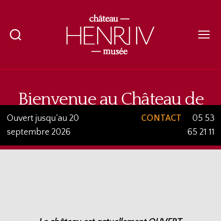
Recherche
Menu
Château-
musée
Henri
IV
Bienvenue au Château de
Nérac
Ouvert jusqu’au 20
CONTACT
05 53
septembre 2026
65 21 11