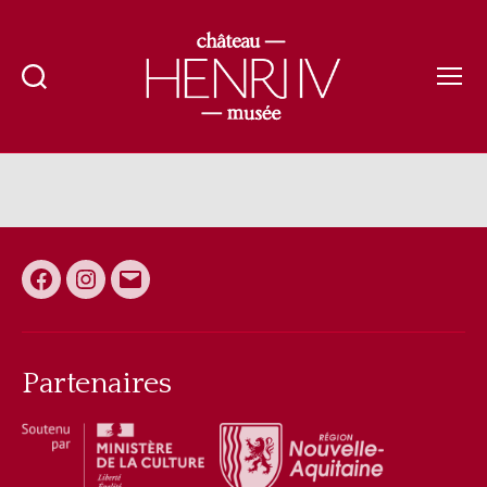
Recherche
Menu
Château-
musée
Henri
IV
Facebook
Instagram
E-
mail
Partenaires