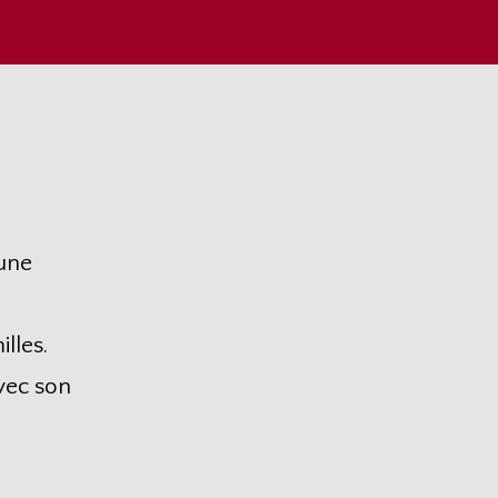
une
illes.
vec son