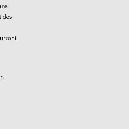
ans
t des
ourront
en