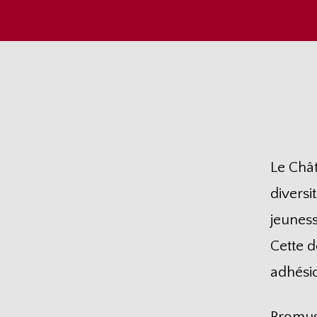
Le Châ
diversi
jeuness
Cette 
adhési
Promus