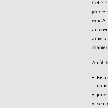
Cet été
jeunes 
eux. À 
au cœur
amis ou
manière
Au fil 
Recon
const
jouer
se c