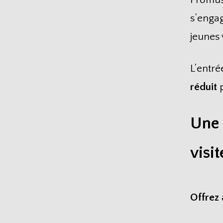
s’engag
jeunes 
L’entré
réduit
p
Une 
visi
Offrez 