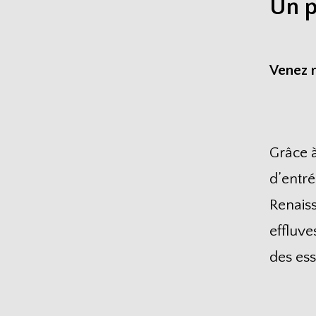
Un p
Venez r
Grâce à
d’entré
Renais
effluve
des ess