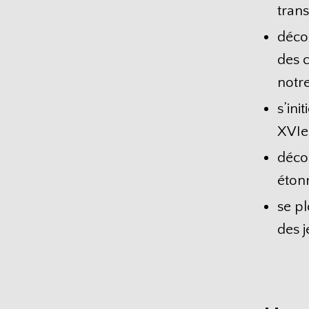
trans
décou
des 
notre
s’ini
XVIe 
décou
étonn
se pl
des j