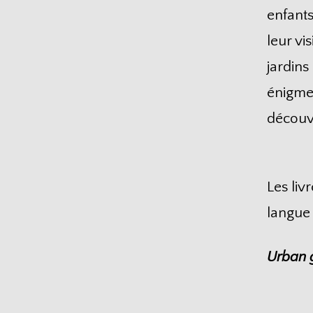
enfants
leur vi
jardins
énigmes
découvr
Les liv
langue 
Urban