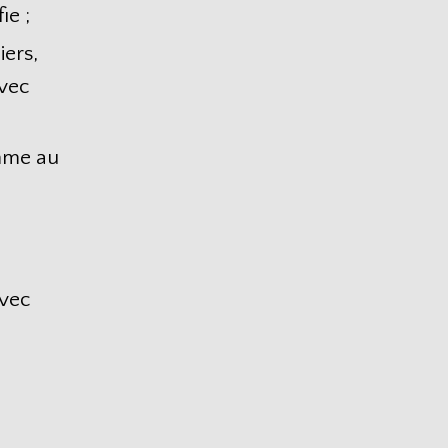
ie ;
iers,
avec
omme au
avec