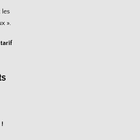
 les
x ».
n
tarif
ts
 !