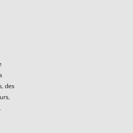
e
s
, des
urs,
.