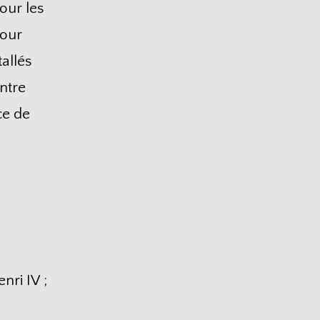
our les
pour
tallés
ntre
ce de
nri IV ;