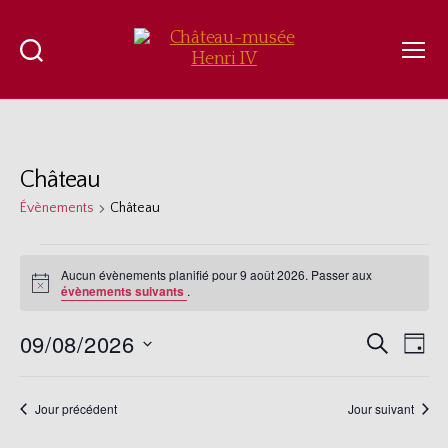
Recherche
Menu
Château-
musée
Henri
IV
Château
Évènements
Château
Évènements
Aucun évènements planifié pour 9 août 2026. Passer aux
N
évènements suivants
.
for
o
t
9
09/08/2026
i
R
N
R
J
c
e
S
août
o
e
a
e
c
é
u
h
l
v
r
2026
Jour précédent
Jour suivant
e
c
e
r
i
c