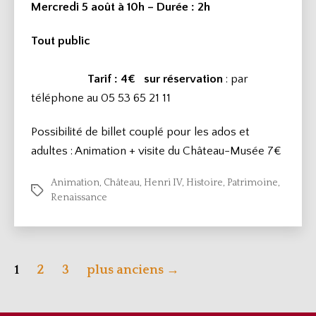
Mercredi 5 août à 10h – Durée
: 2h
Tout public
Tarif : 4€
sur réservation
: par
téléphone au 05 53 65 21 11
Possibilité de billet couplé pour les ados et
adultes : Animation + visite du Château-Musée 7€
Animation
,
Château
,
Henri IV
,
Histoire
,
Patrimoine
,
Étiquettes
Renaissance
Pagination
1
2
3
plus anciens
→
des